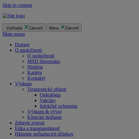
Skip to content
Vyhľadať
Zatvoriť
Menu
Zatvoriť
Main menu
Domov
O spoločnosti
O spoločnosti
MSD Slovensko
História
Kariéra
Kontakty
Výskum
Terapeutické oblasti
Onkológia
Vakcíny
Infekčné ochorenia
Výskum & vývoj
Klinické skúšanie
Zdravie zvierat
Etika a transparentnosť
Hlásenie nežiaducich účinkov